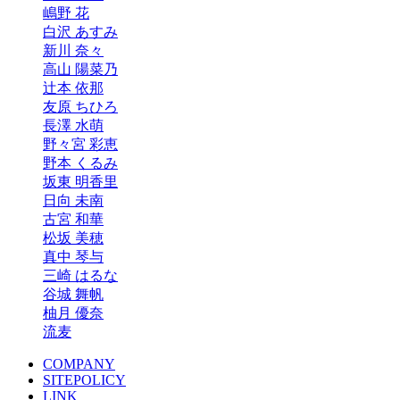
嶋野 花
白沢 あすみ
新川 奈々
高山 陽菜乃
辻本 依那
友原 ちひろ
長澤 水萌
野々宮 彩恵
野本 くるみ
坂東 明香里
日向 未南
古宮 和華
松坂 美穂
真中 琴与
三崎 はるな
谷城 舞帆
柚月 優奈
流麦
COMPANY
SITEPOLICY
LINK