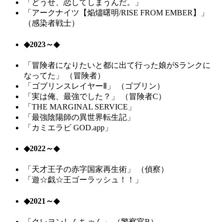
「どうせ、恋してしまうんだ。」
「アークナイツ【焔燼曙明/RISE FROM EMBER】」
（感染者戦士）
◆2023～◆
「冒険者になりたいと都に出て行った娘がSランクに
なってた」 （冒険者）
「ゴブリンスレイヤーⅡ」 （ゴブリン）
「実は俺、最強でした？」 （冒険者C）
「THE MARGINAL SERVICE」
「最強陰陽師の異世界転生記」
「カミエラビ GOD.app」
◆2022～◆
「天才王子の赤字国家再生術」 （偵察）
「遊☆戯☆王ゴーラッシュ！！」
◆2021～◆
「クレヨンしんちゃん」 （警察官B）