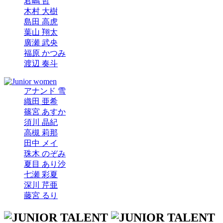
君嶋 哲
木村 大樹
島田 高虎
葉山 翔太
廣瀬 武央
福原 かつみ
渡辺 奏斗
アナンド 雪
織田 亜希
篠宮 あすか
須川 晶紀
高槻 莉那
田中 メイ
珠木 のぞみ
夏目 あり沙
七瀬 彩夏
深川 芹亜
藤宮 るり