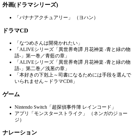
外画
(ドラマシリーズ)
「バナナアクチュアリー」 （ヨハン）
ドラマCD
「なつめさんは開発かれたい」
「ALIVEシリーズ「異世界奇譚 月花神楽 -青と緑の物
語-」第一巻／青藍の章」
「ALIVEシリーズ「異世界奇譚 月花神楽 -青と緑の物
語-」第二巻／浅葱の章」
「本好きの下剋上～司書になるためには手段を選んで
いられません～ドラマCD8」
ゲーム
Nintendo Switch「超探偵事件簿 レインコード」
アプリ「モンスターストライク」 （ネンガのジョー
ジ）
ナレーション