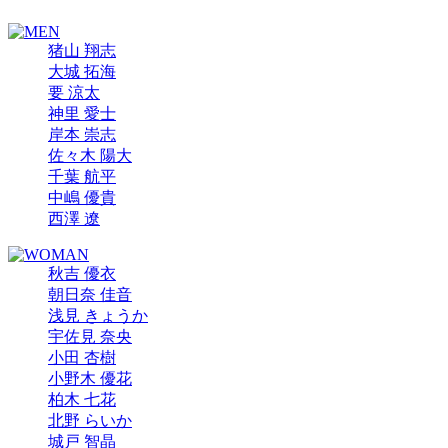
猪山 翔志
大城 拓海
要 涼太
神里 愛士
岸本 崇志
佐々木 陽大
千葉 航平
中嶋 優貴
西澤 遼
秋吉 優衣
朝日奈 佳音
浅見 きょうか
宇佐見 奈央
小田 杏樹
小野木 優花
柏木 七花
北野 らいか
城戸 智晶