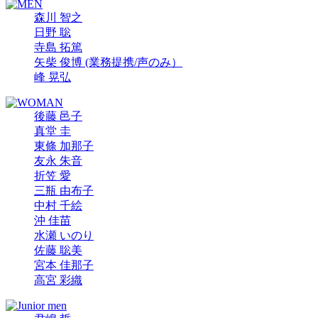
森川 智之
日野 聡
寺島 拓篤
矢柴 俊博 (業務提携/声のみ）
峰 晃弘
後藤 邑子
真堂 圭
東條 加那子
友永 朱音
折笠 愛
三瓶 由布子
中村 千絵
沖 佳苗
水瀬 いのり
佐藤 聡美
宮本 佳那子
高宮 彩織