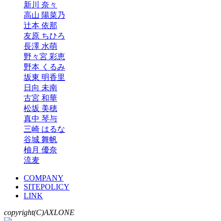
新川 奈々
高山 陽菜乃
辻本 依那
友原 ちひろ
長澤 水萌
野々宮 彩恵
野本 くるみ
坂東 明香里
日向 未南
古宮 和華
松坂 美穂
真中 琴与
三崎 はるな
谷城 舞帆
柚月 優奈
流麦
COMPANY
SITEPOLICY
LINK
copyright(C)AXLONE