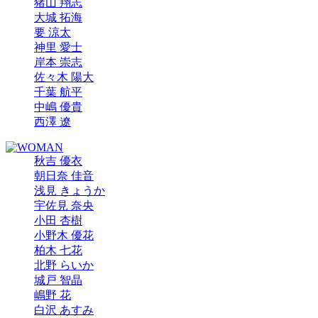
猪山 翔志
大城 拓海
要 涼太
神里 愛士
岸本 崇志
佐々木 陽大
千葉 航平
中嶋 優貴
西澤 遼
秋吉 優衣
朝日奈 佳音
浅見 きょうか
宇佐見 奈央
小田 杏樹
小野木 優花
柏木 七花
北野 らいか
城戸 智晶
嶋野 花
白沢 あすみ