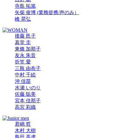
寺島 拓篤
矢柴 俊博 (業務提携/声のみ）
峰 晃弘
後藤 邑子
真堂 圭
東條 加那子
友永 朱音
折笠 愛
三瓶 由布子
中村 千絵
沖 佳苗
水瀬 いのり
佐藤 聡美
宮本 佳那子
高宮 彩織
君嶋 哲
木村 大樹
島田 高虎