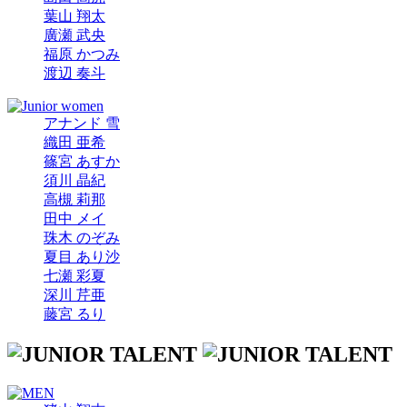
葉山 翔太
廣瀬 武央
福原 かつみ
渡辺 奏斗
アナンド 雪
織田 亜希
篠宮 あすか
須川 晶紀
高槻 莉那
田中 メイ
珠木 のぞみ
夏目 あり沙
七瀬 彩夏
深川 芹亜
藤宮 るり