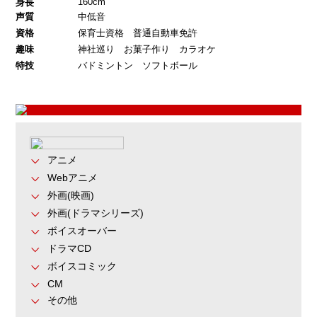
160cm
身長
声質
中低音
資格
保育士資格 普通自動車免許
趣味
神社巡り お菓子作り カラオケ
特技
バドミントン ソフトボール
アニメ
Webアニメ
外画(映画)
外画(ドラマシリーズ)
ボイスオーバー
ドラマCD
ボイスコミック
CM
その他