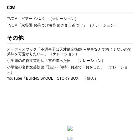
CM
TVCM「ビアードパパ」 （ナレーション）
TVCM「永谷園 お茶づけ海苔 めざまし茶づけ」 （ナレーション）
その他
オーディオブック「不遇皇子は天才錬金術師 ～皇帝なんて柄じゃないので
弟妹を可愛がりたい～」 （ナレーション）
小学館の名作文芸朗読「雪の降った日」 （ナレーション）
小学館の名作文芸朗読「誰が・何時・何処で・何をした」 （ナレーショ
ン）
YouTube「BURNS SKOOL STORY BOX」 （婦人）