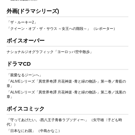
外画
(ドラマシリーズ)
「ザ・ルーキー2」
「クイーン・オブ・ザ・サウス ～女王への階段～」 （レポーター）
ボイスオーバー
ナショナルジオグラフィック「ヨーロッパ空中散歩」
ドラマCD
「親愛なるジーンへ」
「ALIVEシリーズ「異世界奇譚 月花神楽 -青と緑の物語-」第一巻／青藍の
章」
「ALIVEシリーズ「異世界奇譚 月花神楽 -青と緑の物語-」第二巻／浅葱の
章」
ボイスコミック
「守ってあげたい。-西八王子青春ラプソディー-」 （矢守雄〈子ども時
代〉）
「日本なにわ国」 （中島かなこ）