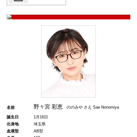
野々宮 彩恵
ののみや さえ
Sae Nonomiya
名前
誕生日
1月16日
出身地
埼玉県
血液型
AB型