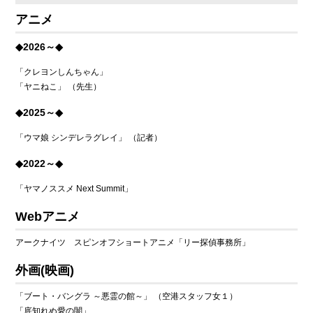
アニメ
◆2026～◆
「クレヨンしんちゃん」
「ヤニねこ」 （先生）
◆2025～◆
「ウマ娘 シンデレラグレイ」 （記者）
◆2022～◆
「ヤマノススメ Next Summit」
Webアニメ
アークナイツ スピンオフショートアニメ「リー探偵事務所」
外画
(映画)
「ブート・バングラ ～悪霊の館～」 （空港スタッフ女１）
「底知れぬ愛の闇」