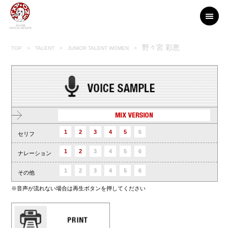
野々宮 彩恵
TOP
> TALENT >
JUNIOR TALENT WOMEN
>
1
2
3
4
5
6
セリフ
1
2
3
4
5
6
ナレーション
1
2
3
4
5
6
その他
※音声が流れない場合は再生ボタンを押してください