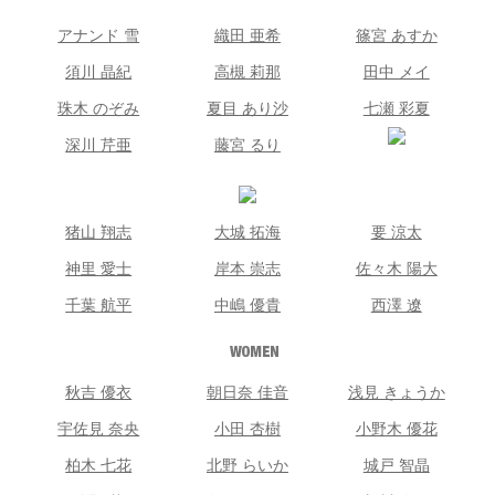
アナンド 雪
織田 亜希
篠宮 あすか
須川 晶紀
高槻 莉那
田中 メイ
珠木 のぞみ
夏目 あり沙
七瀬 彩夏
深川 芹亜
藤宮 るり
猪山 翔志
大城 拓海
要 涼太
神里 愛士
岸本 崇志
佐々木 陽大
千葉 航平
中嶋 優貴
西澤 遼
秋吉 優衣
朝日奈 佳音
浅見 きょうか
宇佐見 奈央
小田 杏樹
小野木 優花
柏木 七花
北野 らいか
城戸 智晶