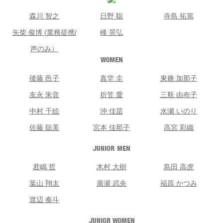
森川 智之
日野 聡
寺島 拓篤
矢柴 俊博 (業務提携/
峰 晃弘
声のみ）
後藤 邑子
真堂 圭
東條 加那子
友永 朱音
折笠 愛
三瓶 由布子
中村 千絵
沖 佳苗
水瀬 いのり
佐藤 聡美
宮本 佳那子
高宮 彩織
君嶋 哲
木村 大樹
島田 高虎
葉山 翔太
廣瀬 武央
福原 かつみ
渡辺 奏斗