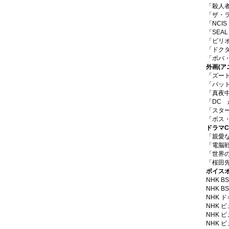
「殺人
「ザ・
「NCIS
「SEA
「ビリ
「ドク
「ボバ・フ
外画
(ア
「ズート
「バッ
「真夜中
「DC
「スタ
「ボス・
ドラマC
「親愛
「電脳戦
「世界
「桜田
ボイス
NHK 
NHK 
NHK 
NHK
NHK
NHK 