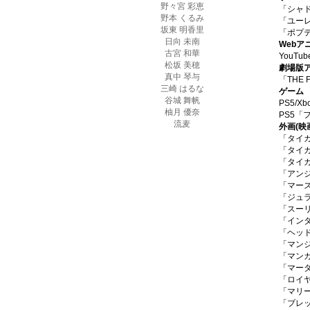
野々宮 彩恵
「シャド
野本 くるみ
「ユー
坂東 明香里
「ポプ
日向 未南
Webア
古宮 和華
YouT
松坂 美穂
劇場版
真中 琴与
「THE 
三崎 はるな
ゲーム
谷城 舞帆
PS5/
柚月 優奈
PS5「
流麦
外画
(映
「タイガ
「タイガ
「タイガ
「アンジ
「マーズ
「ジュ
「スー
「イン
「ヘッ
「マン
「マン
「マー
「ロイヤ
「マリ
「ブレ