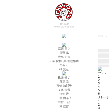
HOME
NEWS
TALEN
TOP
> 
森川 智之
日野 聡
寺島 拓篤
矢柴 俊博 (業務提携/声
のみ）
峰 晃弘
セリフ
1
後藤 邑子
2
真堂 圭
3
東條 加那子
4
友永 朱音
5
6
折笠 愛
ナレー
三瓶 由布子
1
中村 千絵
2
沖 佳苗
3