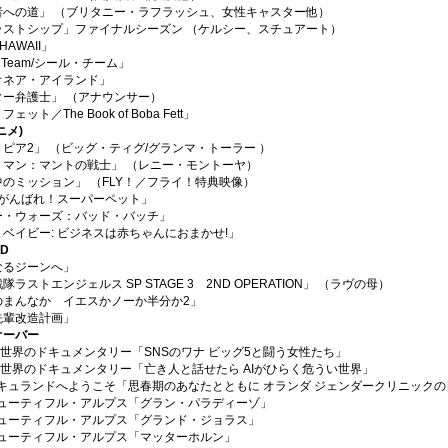
者への道」 （ブリタニー・ラフラッシュ、女性キャスター他）
ラストシップ」ファイナルシーズン （ケルシー、スチュアート）
 HAWAII」
L Team/シール・チーム」
オネア・アイランド」
ター弁護士」 （アナウンサー）
ェット／The Book of Boba Fett」
ニメ)
ピア2」 （ビッグ・ティグ/グランマ・トーラー ）
トマン：マントの戦士」 （レニー・モントーヤ）
のミッション」 （FLY！／フライ！特典映像）
 がんばれ！スーパーペット」
ー・ウォーズ：バッド・バッチ」
ベイビー: ビジネスは赤ちゃんにおまかせ!」
D
なるジーンへ」
隊ラストエンジェルス SP STAGE 3 2ND OPERATION」 （ラヴの母）
のまんなか イエスかノーか半分か2」
先輩改造計画」
オーバー
BS世界のドキュメンタリー「SNSのワナ ビッグ5と闘う女性たち」
BS世界のドキュメンタリー「亡き人と話せたら AIがひらく危うい世界」
ドキュランドへようこそ「思春期のあなたとともに オランダ ジェンダークリニック
 ビューティフル・アルプス「グラン・パラディーゾ」
 ビューティフル・アルプス「グランド・ジョラス」
ビューティフル・アルプス「マッターホルン」