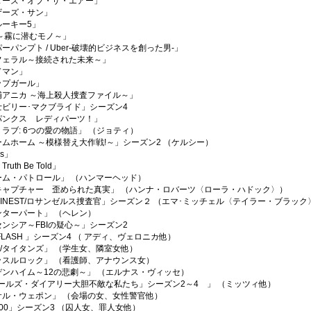
ターズ・オブ・ザ・エアー」
ザーズ・サン」
ルーキー5」
 ～霧に潜むモノ～」
ーパンプト / Uber-破壊的ビジネスを創った男-」
フェラル～接続された未来～」
ドマン」
ップガール」
補アニカ ～海上殺人捜査ファイル～」
士ビリー･マクブライド」シーズン4
パンクス レディパーツ！」
ラブ: 6つの愛の物語」 （ジョティ）
ムホーム ～模様替え大作戦!～」シーズン2 （ケルシー）
rs」
uth Be Told」
ーム・パトロール」 （ハンマーヘッド）
キャプチャー 歪められた真実」 （ハンナ・ロバーツ〈ローラ・ハドック〉）
s FINEST/ロサンゼルス捜査官」シーズン２ （エマ･ミッチェル〈テイラー・ブラック
ンターパート」 （ヘレン）
ンシア～FBIの疑心～」シーズン2
 FLASH 」シーズン4 （ アディ、ヴェロニカ他）
ans/タイタンズ」 （学生女、隣室女他）
ッスルロック」 （看護師、アナウンス女）
デンハイム～12の悲劇～」 （エルナス・ヴィッセ）
ガールズ・ダイアリー大胆不敵な私たち」シーズン2～4 」 （ミッツィ他）
サル・ウェポン」 （会場の女、女性警官他）
100」シーズン3 （囚人女、罪人女他）