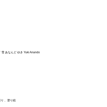
 雪
あなんど ゆき
Yuki Anando
り 、塗り絵