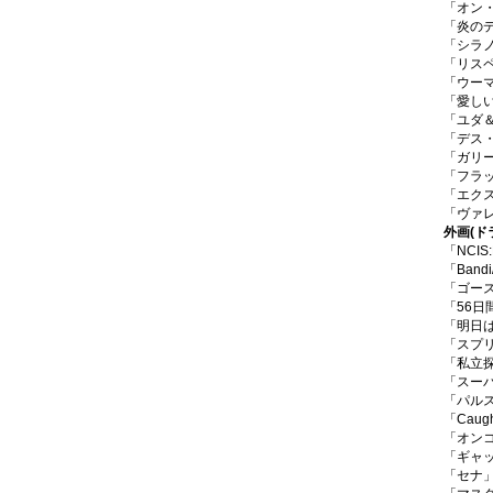
「オン
「炎の
「シラ
「リス
「ウー
「愛し
「ユダ
「デス
「ガリ
「フラ
「エク
「ヴァレ
外画
(ド
「NCI
「Band
「ゴー
「56日
「明日
「スプ
「私立
「スー
「パル
「Caug
「オン
「ギャ
「セナ