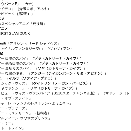
ウバースF」 （カナ）
レイデコ」 （介護ロボ、アネキ）
テピピック（第2期）」
ニメ
ubeスペシャルアニメ「死役所」
アニメ
FIRST SLAM DUNK」
Xbox他「アサシン クリード シャドウズ」
ファイナルファンタジーXVI」 （ヴィヴィアン）
画)
ー 伝説のスパイ」 （
ゾヤ〈カトリーナ・カイフ〉
）
ー 蘇る伝説のスパイ」 （
ゾヤ〈カトリーナ・カイフ〉
）
ー 裏切りのスパイ」 （
ゾヤ〈カトリーナ・カイフ〉
）
ー 復讐の使者」 （
アンジー〈ティカンポーン・リタ・アピナン〉
）
」 （
イルザ〈ソフィア・ブテラ〉
）
ラシック・ウッズ」 （
ケイトリン〈メーガン・パービス〉
）
リヤヴァンシー」 （
リヤ〈カトリーナ・カイフ〉
）
タビュー・ウィズ・ヴァンパイア（BS10スターチャンネル版）」 （マドレーヌ〈
ド・オブ・ステイト」
ジャーレ! 〜ノンナのレストランへようこそ〜」
ガー・ブラザーズ」
ダー・ミステリー２」 （技術者）
ルティーン: ウワサのプリンス」
ー・ミー」
ット・トレイン」