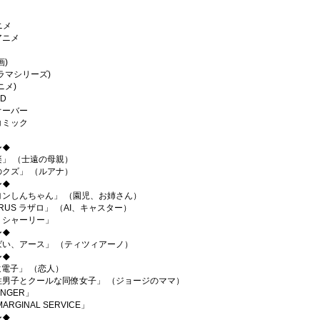
ニメ
アニメ
画)
ラマシリーズ)
ニメ)
D
オーバー
コミック
～◆
楽」 （士遠の母親）
のクズ」 （ルアナ）
～◆
ヨンしんちゃん」 （園児、お姉さん）
ARUS ラザロ」 （AI、キャスター）
・シャーリー」
～◆
ばい、アース」 （ティツィアーノ）
～◆
遺電子」 （恋人）
性男子とクールな同僚女子」 （ジョージのママ）
ENGER」
MARGINAL SERVICE」
～◆