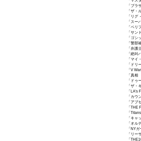
「マス
「ブラ
「ザ・
「リグ
「スーパ
「ペリ
「サン
「ゴシ
「警部
「弁護
「絶叫
「マイ・
「ドリー
「V Wa
「真相 Tr
「ドゥ
「ザ・
「LA'
「カウ
「アブセ
「THE
「Tit
「キャ
「オル
「NY
「リー
「THE