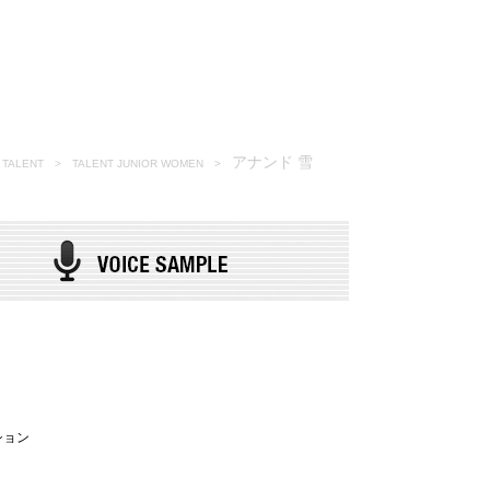
T
SPECIAL
CONTACT
BLOG
アナンド 雪
TALENT >
TALENT JUNIOR WOMEN
>
ション