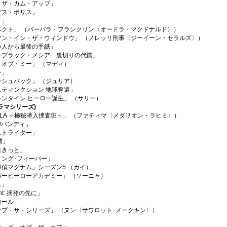
・ザ・カム・アップ」
デス・ポリス」
ノ」
ペクト」 （バーバラ・フランクリン〈オードラ・マクドナルド〉）
マン・イン・ザ・ウィンドウ」 （ノレッリ刑事〈ジーイーン・セラルズ〉）
い人から最後の手紙」
＆ブラック・メシア 裏切りの代償」
・オブ・ミー」 （マディ）
ー」
ッシュバック」 （ジュリア）
スティンクション 地球奪還」
ンタイン ヒーロー誕生」 （サリー）
ラマシリーズ)
S:LA ～極秘潜入捜査班～」 （ファティマ〈メダリオン・ラヒミ〉）
i/バンディ」
ストライター」
間」
はきっと」
リング･フィーバー」
探偵マグナム」シーズン5 （カイ）
パーヒーローアカデミー」 （ソーニャ）
ス」
ht: 摘発の先に」
コール」
ップ・ザ・シリーズ」 （ヌン〈サワロット･メークキン〉）
」