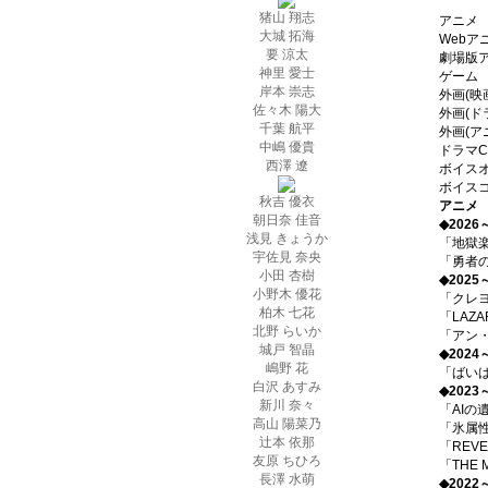
猪山 翔志
アニメ
大城 拓海
Webア
要 涼太
劇場版
神里 愛士
ゲーム
岸本 崇志
外画(映
佐々木 陽大
外画(ド
千葉 航平
外画(ア
中嶋 優貴
ドラマC
西澤 遼
ボイス
ボイス
秋吉 優衣
アニメ
朝日奈 佳音
◆2026
浅見 きょうか
「地獄
宇佐見 奈央
「勇者
小田 杏樹
◆2025
小野木 優花
「クレ
柏木 七花
「LAZ
北野 らいか
「アン
城戸 智晶
◆2024
嶋野 花
「ばい
白沢 あすみ
◆2023
新川 奈々
「AIの
高山 陽菜乃
「氷属
辻本 依那
「REV
友原 ちひろ
「THE 
長澤 水萌
◆2022