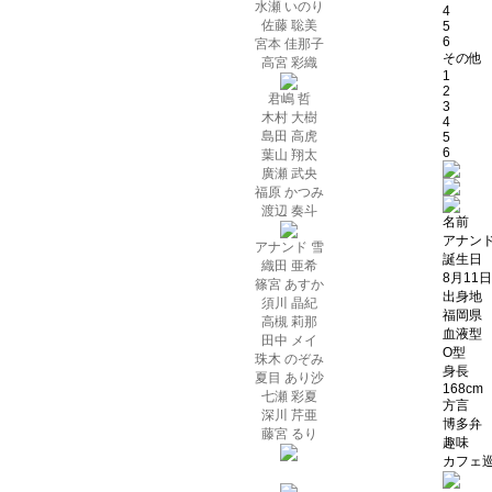
水瀬 いのり
4
佐藤 聡美
5
6
宮本 佳那子
その他
高宮 彩織
1
2
君嶋 哲
3
木村 大樹
4
島田 高虎
5
6
葉山 翔太
廣瀬 武央
福原 かつみ
渡辺 奏斗
名前
アナンド
アナンド 雪
誕生日
織田 亜希
8月11日
篠宮 あすか
出身地
須川 晶紀
福岡県
高槻 莉那
血液型
田中 メイ
O型
珠木 のぞみ
身長
夏目 あり沙
168cm
七瀬 彩夏
方言
深川 芹亜
博多弁
藤宮 るり
趣味
カフェ巡